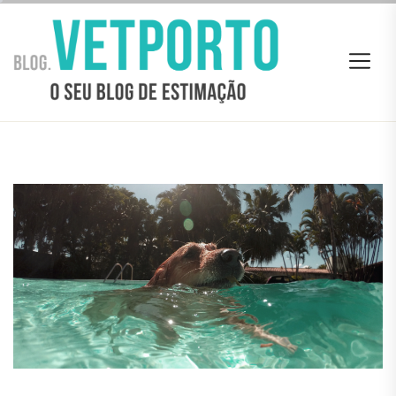
Skip
BLOG
to
VETPORTO
the
content
BLOG VETPORTO
O seu Blog de estimação