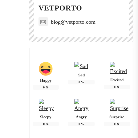
VETPORTO
blog@vetporto.com
Sad
Excited
Happy
0
%
0
%
0
%
Sleepy
Angry
Surprise
0
%
0
%
0
%