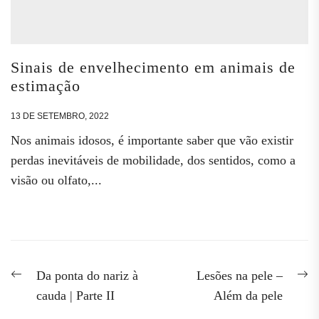
Sinais de envelhecimento em animais de
estimação
13 DE SETEMBRO, 2022
Nos animais idosos, é importante saber que vão existir
perdas inevitáveis de mobilidade, dos sentidos, como a
visão ou olfato,...
Navegação
Previous
N
Da ponta do nariz à
Lesões na pele –
post:
po
de
cauda | Parte II
Além da pele