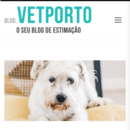
Skip
BLOG
to
VETPORTO
the
content
BLOG VETPORTO
O seu Blog de estimação