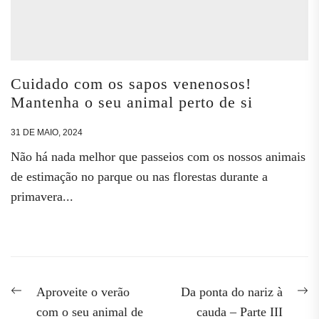
Cuidado com os sapos venenosos!
Mantenha o seu animal perto de si
31 DE MAIO, 2024
Não há nada melhor que passeios com os nossos animais
de estimação no parque ou nas florestas durante a
primavera...
Navegação
Previous
N
Aproveite o verão
Da ponta do nariz à
post:
po
de
com o seu animal de
cauda – Parte III