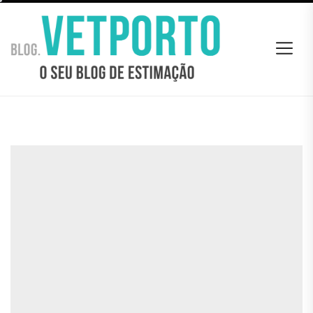
Skip
BLOG
to
VETPORTO
the
content
BLOG VETPORTO
O seu Blog de estimação