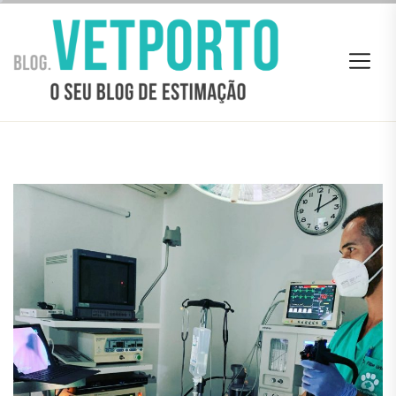
Skip
BLOG
to
VETPORTO
the
content
BLOG VETPORTO
O seu Blog de estimação