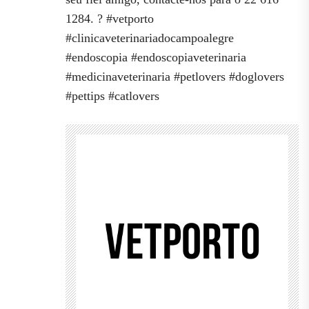
1284. ? #vetporto
#clinicaveterinariadocampoalegre
#endoscopia #endoscopiaveterinaria
#medicinaveterinaria #petlovers #doglovers
#pettips #catlovers