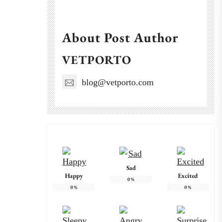
About Post Author
VETPORTO
blog@vetporto.com
Sad
Happy
Excited
0
%
0
%
0
%