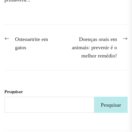
Navegação
Previous
N
Osteoartrite em
Doenças orais em
post:
po
de
gatos
animais: prevenir é o
melhor remédio!
artigos
Pesquisar
Pesquisar