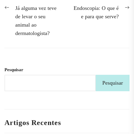
Navegação
Previous
N
Já alguma vez teve
Endoscopia: O que é
post:
po
de
de levar o seu
e para que serve?
animal ao
artigos
dermatologista?
Pesquisar
Pesquisar
Artigos Recentes