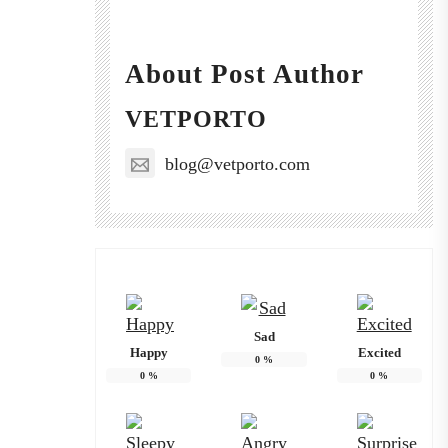
About Post Author
VETPORTO
blog@vetporto.com
Sad
Happy
Excited
0
%
0
%
0
%