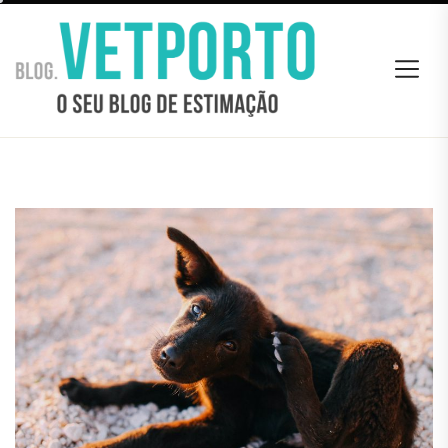
Skip
BLOG
to
VETPORTO
the
content
BLOG VETPORTO
O seu Blog de estimação