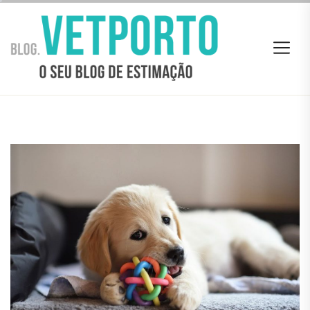
Skip
BLOG
to
VETPORTO
the
content
BLOG VETPORTO
O seu Blog de estimação