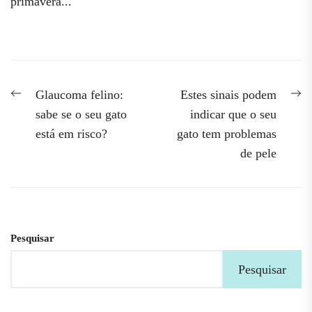
primavera...
Navegação
Previous
N
Glaucoma felino:
Estes sinais podem
post:
po
de
sabe se o seu gato
indicar que o seu
está em risco?
gato tem problemas
artigos
de pele
Pesquisar
Pesquisar