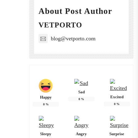
About Post Author
VETPORTO
blog@vetporto.com
Sad
Excited
Happy
0
%
0
%
0
%
Sleepy
Angry
Surprise