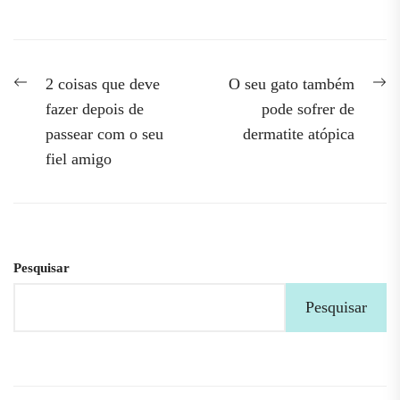
Navegação
Previous
N
2 coisas que deve
O seu gato também
post:
po
de
fazer depois de
pode sofrer de
passear com o seu
dermatite atópica
artigos
fiel amigo
Pesquisar
Pesquisar