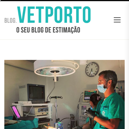
Skip
BLOG
to
VETPORTO
the
content
BLOG VETPORTO
O seu Blog de estimação