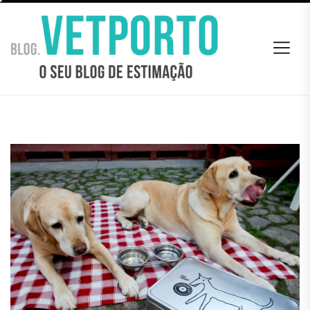
Skip
BLOG
to
VETPORTO
the
content
BLOG VETPORTO
O seu Blog de estimação