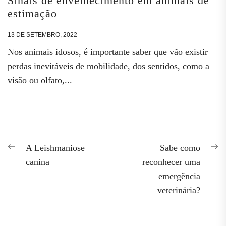
Sinais de envelhecimento em animais de
estimação
13 DE SETEMBRO, 2022
Nos animais idosos, é importante saber que vão existir
perdas inevitáveis de mobilidade, dos sentidos, como a
visão ou olfato,...
Navegação
Previous
N
A Leishmaniose
Sabe como
post:
po
de
canina
reconhecer uma
emergência
artigos
veterinária?