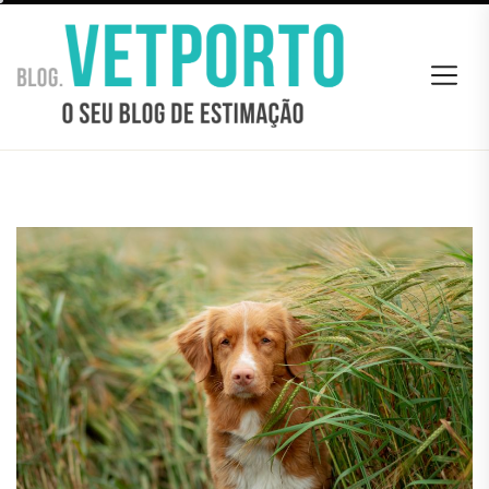
Skip
BLOG
to
VETPORTO
the
content
BLOG VETPORTO
O seu Blog de estimação