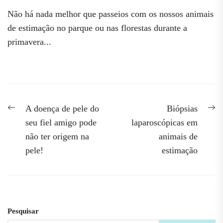
Não há nada melhor que passeios com os nossos animais
de estimação no parque ou nas florestas durante a
primavera...
Navegação
Previous
N
A doença de pele do
Biópsias
post:
po
de
seu fiel amigo pode
laparoscópicas em
não ter origem na
animais de
artigos
pele!
estimação
Pesquisar