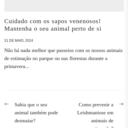
Cuidado com os sapos venenosos!
Mantenha o seu animal perto de si
31 DE MAIO, 2024
Não há nada melhor que passeios com os nossos animais
de estimação no parque ou nas florestas durante a
primavera...
Navegação
Previous
N
Sabia que o seu
Como prevenir a
post:
po
de
animal também pode
Leishmaniose em
desmaiar?
animais de
artigos