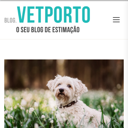
Skip
BLOG
to
VETPORTO
the
content
BLOG VETPORTO
O seu Blog de estimação