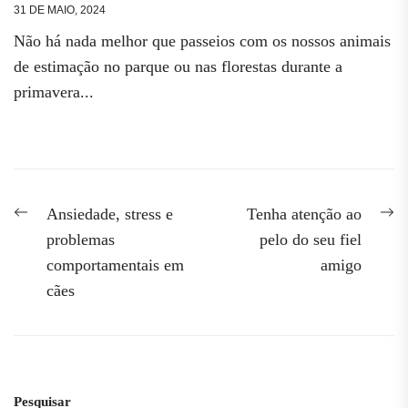
31 DE MAIO, 2024
Não há nada melhor que passeios com os nossos animais
de estimação no parque ou nas florestas durante a
primavera...
Navegação
Previous
N
Ansiedade, stress e
Tenha atenção ao
post:
po
de
problemas
pelo do seu fiel
comportamentais em
amigo
artigos
cães
Pesquisar