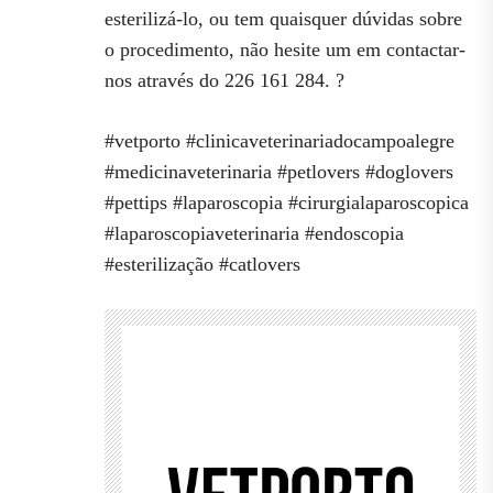
esterilizá-lo, ou tem quaisquer dúvidas sobre
o procedimento, não hesite um em contactar-
nos através do 226 161 284. ?
#vetporto #clinicaveterinariadocampoalegre
#medicinaveterinaria #petlovers #doglovers
#pettips #laparoscopia #cirurgialaparoscopica
#laparoscopiaveterinaria #endoscopia
#esterilização #catlovers