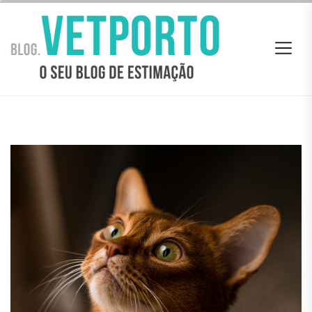
Skip
BLOG
to
VETPORTO
the
content
BLOG VETPORTO
O seu Blog de estimação