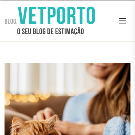
Skip
BLOG
to
VETPORTO
the
content
BLOG VETPORTO
O seu Blog de estimação