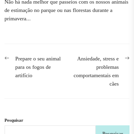
Não há nada melhor que passeios com os nossos animais
de estimação no parque ou nas florestas durante a
primavera...
Navegação
Previous
N
Prepare o seu animal
Ansiedade, stress e
post:
po
de
para os fogos de
problemas
artifício
comportamentais em
artigos
cães
Pesquisar
Pesquisar