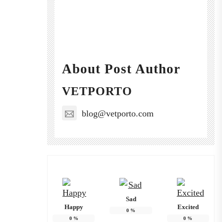
About Post Author
VETPORTO
blog@vetporto.com
Sad
Happy
Excited
0
%
0
%
0
%