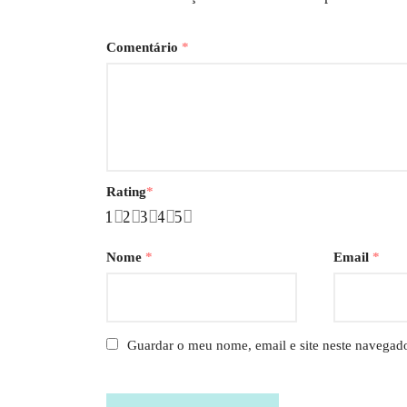
Comentário
*
Rating
*
1
2
3
4
5
Nome
*
Email
*
Guardar o meu nome, email e site neste navegad