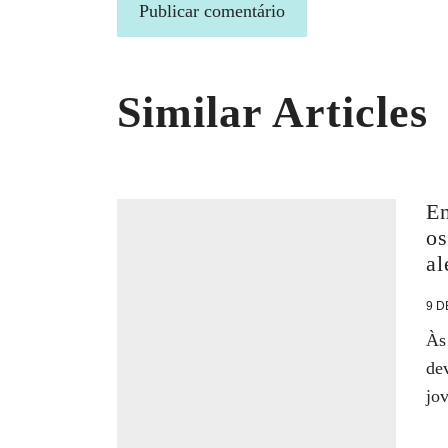
Similar Articles
En
os
al
9 D
Às
de
jov