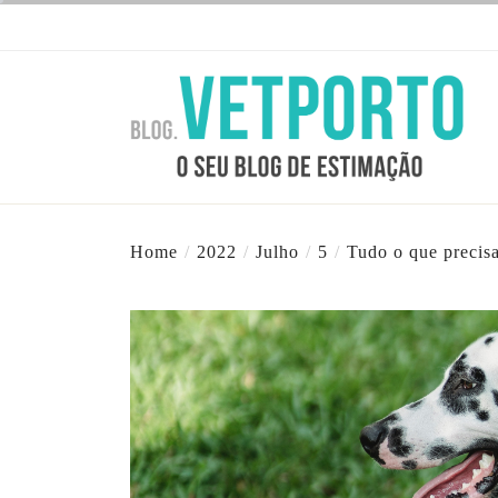
Skip
to
the
BL
content
VE
BLOG VETPO
O seu Blog de estimação
Home
2022
Julho
5
Tudo o que precisa