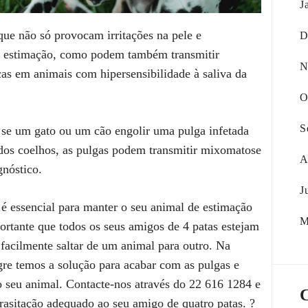
J
que não só provocam irritações na pele e
D
e estimação, como podem também transmitir
N
cas em animais com hipersensibilidade à saliva da
O
S
 se um gato ou um cão engolir uma pulga infetada
dos coelhos, as pulgas podem transmitir mixomatose
A
nóstico.
J
 é essencial para manter o seu animal de estimação
M
portante que todos os seus amigos de 4 patas estejam
facilmente saltar de um animal para outro. Na
re temos a solução para acabar com as pulgas e
o seu animal. Contacte-nos através do 22 616 1284 e
asitação adequado ao seu amigo de quatro patas. ?