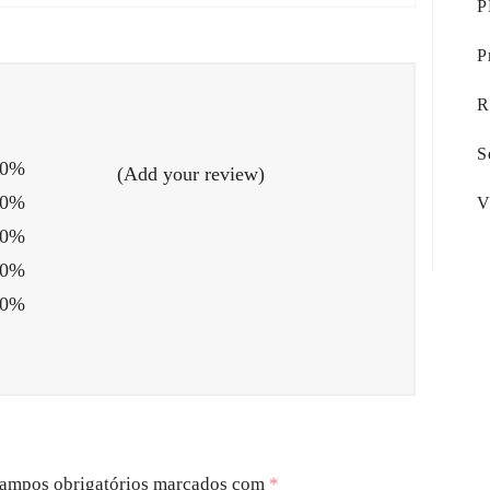
P
P
R
S
0%
(Add your review)
0%
V
0%
0%
0%
ampos obrigatórios marcados com
*