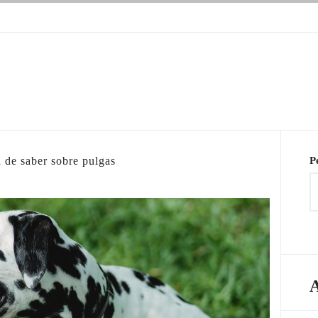
OG
TPORTO
RTO
 de saber sobre pulgas
P
A