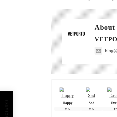
About 
VETP
blog@
Happy
Sad
Exc
0
%
0
%
0