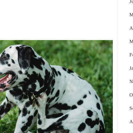
J
M
A
M
F
J
N
O
S
A